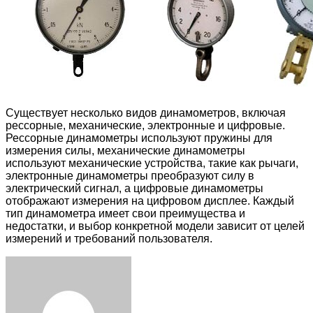
Существует несколько видов динамометров, включая
рессорные, механические, электронные и цифровые.
Рессорные динамометры используют пружины для
измерения силы, механические динамометры
используют механические устройства, такие как рычаги,
электронные динамометры преобразуют силу в
электрический сигнал, а цифровые динамометры
отображают измерения на цифровом дисплее. Каждый
тип динамометра имеет свои преимущества и
недостатки, и выбор конкретной модели зависит от целей
измерений и требований пользователя.
Facebook
Twitter
LinkedIn
Tumblr
Pinterest
Reddit
VKontakte
Odnoklassniki
Skype
WhatsApp
Telegram
Viber
Share
Print
via
Email