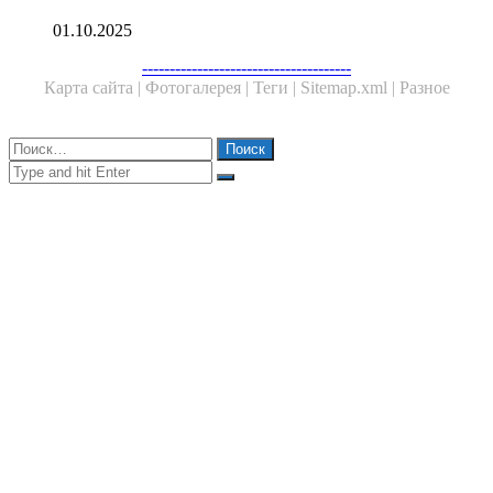
01.10.2025
Facebook
Twitter
WhatsApp
Telegram
--------------------------------------
Карта сайта |
Фотогалерея |
Теги |
Sitemap.xml |
Разное
Close
Найти:
Close
Search
for