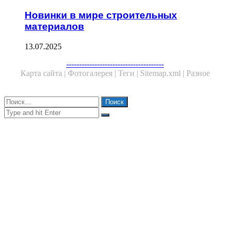
Новинки в мире строительных
материалов
13.07.2025
Facebook
Twitter
WhatsApp
Telegram
--------------------------------------
Карта сайта |
Фотогалерея |
Теги |
Sitemap.xml |
Разное
Close
Найти:
Close
Search
for