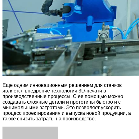
Еще одним инновационным решением для станков
является внедрение технологии 3D-печати в
производственные процессы. С ее помощью можно
создавать сложные детали и прототипы быстро и с
минимальными затратами. Это позволяет ускорить
процесс проектирования и выпуска новой продукции, а
также снизить затраты на производство.
Facebook
Twitter
LinkedIn
Tumblr
Pinterest
Reddit
VKontakte
Odnoklassniki
Skype
WhatsApp
Telegram
Viber
Share
Print
via