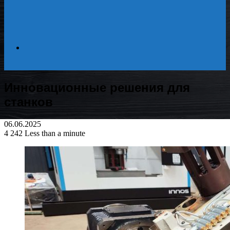
Search
Инновационные решения для
for
станков
06.06.2025
4 242
Less than a minute